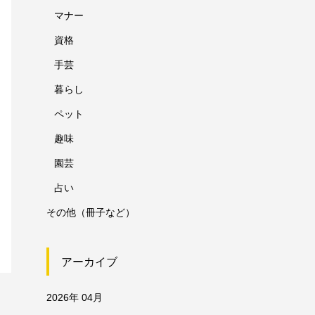
マナー
資格
手芸
暮らし
ペット
趣味
園芸
占い
その他（冊子など）
アーカイブ
2026年 04月